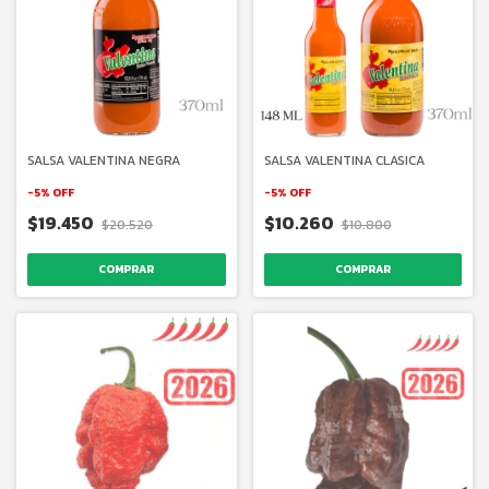
SALSA VALENTINA NEGRA
SALSA VALENTINA CLASICA
-
5
%
OFF
-
5
%
OFF
$19.450
$10.260
$20.520
$10.800
COMPRAR