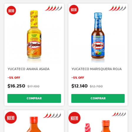
YUCATECO ANANÁ ASADA
YUCATECO MARISQUERA ROJA
-
5
%
OFF
-
5
%
OFF
$16.250
$12.140
$17.100
$12.780