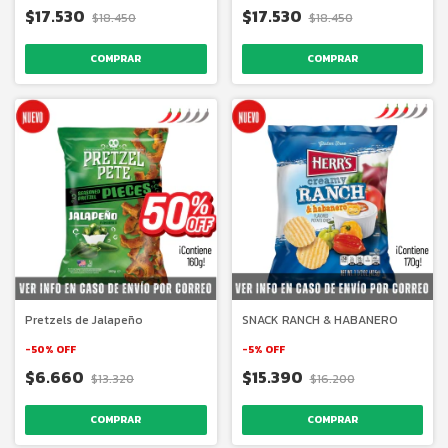
$17.530
$17.530
$18.450
$18.450
Pretzels de Jalapeño
SNACK RANCH & HABANERO
-
50
%
OFF
-
5
%
OFF
$6.660
$15.390
$13.320
$16.200