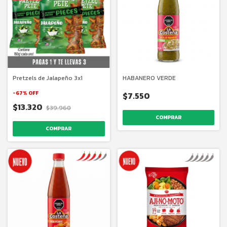
Pretzels de Jalapeño 3x1
HABANERO VERDE
-
67
%
OFF
$7.550
$13.320
$39.960