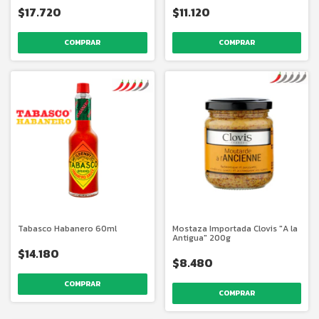
$17.720
$11.120
COMPRAR
COMPRAR
Tabasco Habanero 60ml
Mostaza Importada Clovis "A la
Antigua" 200g
$14.180
$8.480