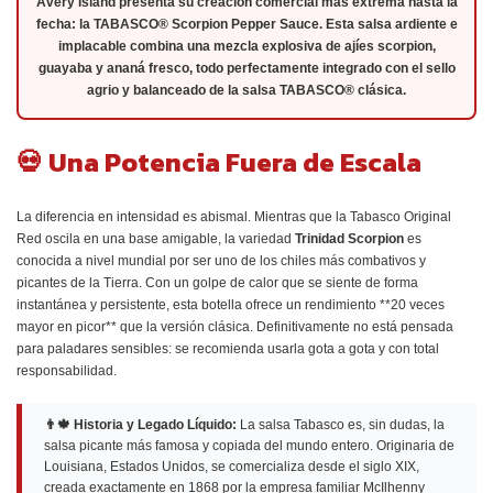
Avery Island presenta su creación comercial más extrema hasta la
fecha: la
TABASCO® Scorpion Pepper Sauce
. Esta salsa ardiente e
implacable combina una mezcla explosiva de ajíes scorpion,
guayaba y ananá fresco, todo perfectamente integrado con el sello
agrio y balanceado de la salsa TABASCO® clásica.
💀 Una Potencia Fuera de Escala
La diferencia en intensidad es abismal. Mientras que la Tabasco Original
Red oscila en una base amigable, la variedad
Trinidad Scorpion
es
conocida a nivel mundial por ser uno de los chiles más combativos y
picantes de la Tierra. Con un golpe de calor que se siente de forma
instantánea y persistente, esta botella ofrece un rendimiento **20 veces
mayor en picor** que la versión clásica. Definitivamente no está pensada
para paladares sensibles: se recomienda usarla gota a gota y con total
responsabilidad.
👨‍🍁 Historia y Legado Líquido:
La salsa Tabasco es, sin dudas, la
salsa picante más famosa y copiada del mundo entero. Originaria de
Louisiana, Estados Unidos, se comercializa desde el siglo XIX,
creada exactamente en 1868 por la empresa familiar McIlhenny