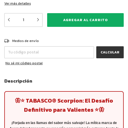
Ver más detalles
CAMBIAR CP
Entregas para el CP:
Medios de envío
CALCULAR
No sé mi código postal
Descripción
🦋⭐ TABASCO® Scorpion: El Desafío
Definitivo para Valientes ⭐🦋
¡Forjada en las llamas del sabor más salvaje! La mítica marca de