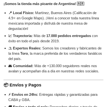
¡Somos la tienda más picante de Argentina! 🇦🇷
📍 Local Físico:
Martínez, Buenos Aires (Calificación de
4.9⭐ en Google Maps). ¡Vení a conocer toda nuestra línea
mexicana importada y disfrutá de nuestra mesa de
degustación!
📈 Trayectoria:
Más de
17.000 pedidos entregados
con
éxito en todo el país desde 2019.
ユ Expertos Reales:
Somos los creadores y fabricantes de
la línea
Toro
, la marca preferida de los verdaderos fanáticos
del país.
👥 Comunidad:
Más de +130.000 seguidores reales nos
avalan y acompañan día a día en nuestras redes sociales.
📦 Envíos y Pagos
⚡ Envíos en 24hs:
Entregas rápidas y garantizadas para
CABA y GBA.
🚚 Envíos a todo el país:
Despachos diarios a través de