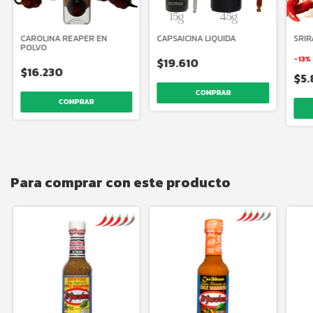
CAROLINA REAPER EN
CAPSAICINA LIQUIDA
SRI
POLVO
-
13
%
$19.610
$16.230
$5
COMPRAR
Para comprar con este producto