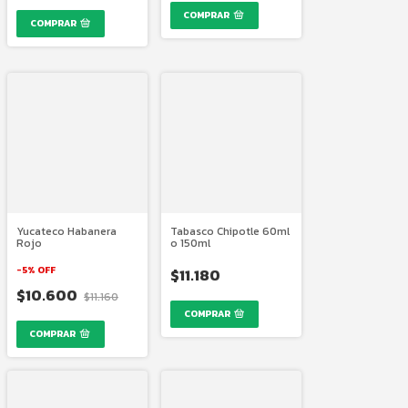
COMPRAR
Yucateco Habanera
Tabasco Chipotle 60ml
Rojo
o 150ml
-
5
%
OFF
$11.180
$10.600
$11.160
COMPRAR