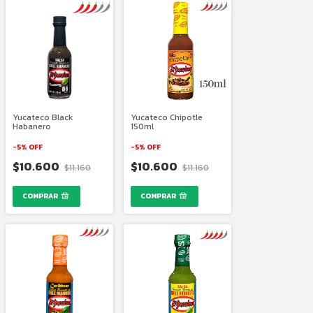
Yucateco Black
Yucateco Chipotle
Habanero
150ml
-
5
%
OFF
-
5
%
OFF
$10.600
$10.600
$11.160
$11.160