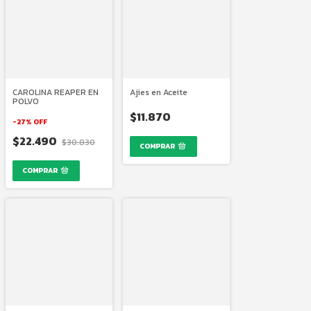
CAROLINA REAPER EN
Ajies en Aceite
POLVO
$11.870
-
27
%
OFF
$22.490
$30.830