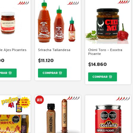
de Ajes Picantes
Sriracha Tailandesa
Chimi Toro - Exxxtra
Picante
00
$11.120
$14.860
COMPRAR