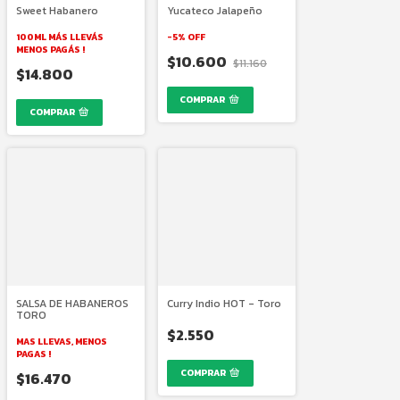
Sweet Habanero
Yucateco Jalapeño
100ML MÁS LLEVÁS
-
5
%
OFF
MENOS PAGÁS !
$10.600
$11.160
$14.800
COMPRAR
SALSA DE HABANEROS
Curry Indio HOT - Toro
TORO
$2.550
MAS LLEVAS, MENOS
PAGAS !
COMPRAR
$16.470