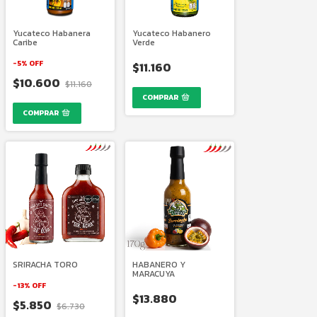
Yucateco Habanera
Yucateco Habanero
Caribe
Verde
-
5
%
OFF
$11.160
$10.600
$11.160
SRIRACHA TORO
HABANERO Y
MARACUYA
-
13
%
OFF
$13.880
$5.850
$6.730