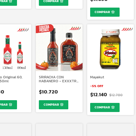
PRAR
 Original 60,
SRIRACHA CON
Mayakut
350ml
HABANERO - EXXXTRA
PICANTE
-
5
%
OFF
80
$10.720
$12.140
$12.780
PRAR
COMPRAR