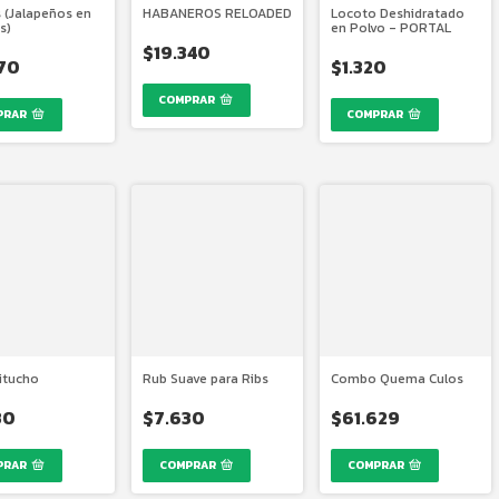
 (Jalapeños en
HABANEROS RELOADED
Locoto Deshidratado
s)
en Polvo - PORTAL
$19.340
70
$1.320
itucho
Rub Suave para Ribs
Combo Quema Culos
30
$7.630
$61.629
COMPRAR
COMPRAR