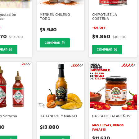
gustación
MERKEN CHILENO
CHIPOTLES LA
co
TORO
COSTEÑA
F
-
5
%
OFF
$5.940
770
$9.860
$19.760
$10.380
COMPRAR
o Sriracha
HABANERO Y MANGO
PASTA DE JALAPEÑOS
MAS LLEVAS, MENOS
10
$13.880
PAGAS!!!
$11.630