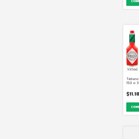
COM
Tabasco
150 o 
$11.1
COM