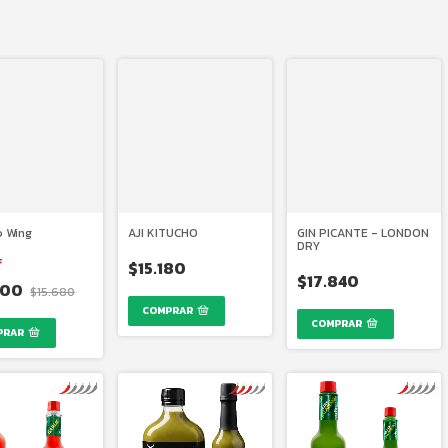
o Wing
AJI KITUCHO
GIN PICANTE - LONDON
DRY
F
$15.180
$17.840
900
$15.680