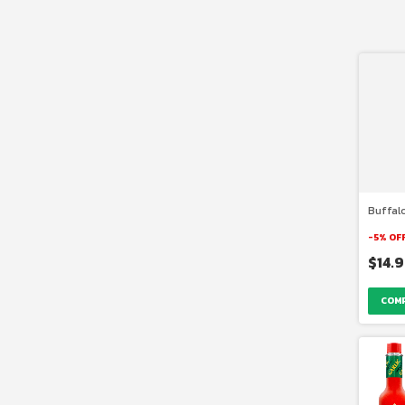
Buffal
-
5
%
OF
$14.