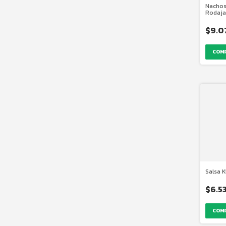
Nachos
Rodaja
$9.0
Salsa K
$6.5