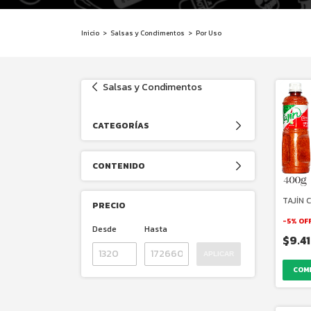
Inicio
>
Salsas y Condimentos
>
Por Uso
Salsas y Condimentos
CATEGORÍAS
CONTENIDO
TAJÍN 
PRECIO
-
5
%
OF
Desde
Hasta
$9.4
APLICAR
COM