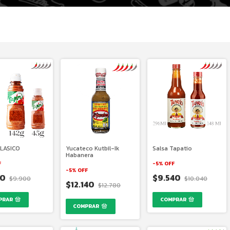
CLASICO
Yucateco Kutbil-Ik
Salsa Tapatio
Habanera
F
-
5
%
OFF
-
5
%
OFF
10
$9.540
$9.900
$10.040
$12.140
$12.780
PRAR
COMPRAR