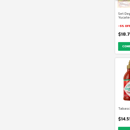
Set De
Yucate
-
5
%
OF
$18.
Tabasc
$14.5