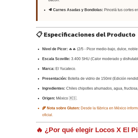
🥩 Carnes Asadas y Bondiolas:
Pincelá tus cortes e
📋 Especificaciones del Producto
Nivel de Picor:
🔥🔥 (2/5 - Picor medio-bajo, dulce, noble
Escala Scoville:
3.400 SHU (Calor moderado y disfrutabl
Marca:
El Yucateco.
Presentación:
Botella de vidrio de 150ml (Edición rendid
Ingredientes:
Chiles chipotles ahumados, agua, fructosa,
Origen:
México 🇲🇸.
🌾 Nota sobre Gluten:
Desde la fábrica en México informa
oficial.
🔥 ¿Por qué elegir Locos X El P