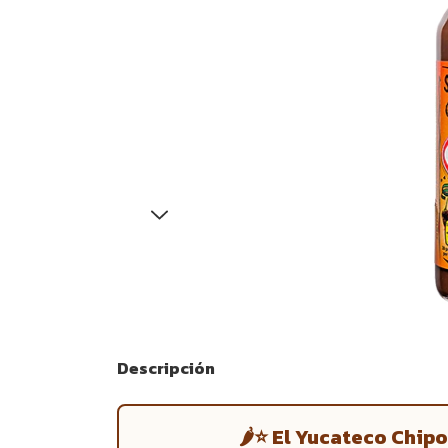
Descripción
🌶⭐ El Yucateco Chip