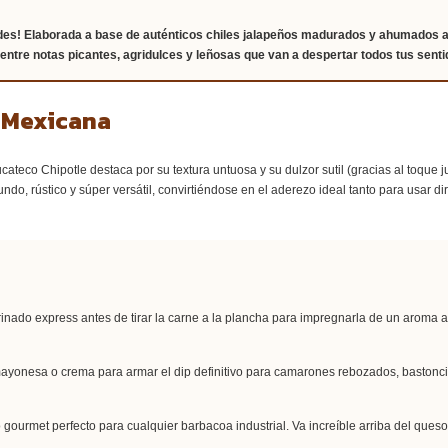
ades! Elaborada a base de auténticos chiles jalapeños madurados y ahumados al
 entre notas picantes, agridulces y leñosas que van a despertar todos tus senti
a Mexicana
cateco Chipotle destaca por su textura untuosa y su dulzor sutil (gracias al toque ju
undo, rústico y súper versátil, convirtiéndose en el aderezo ideal tanto para usar d
nado express antes de tirar la carne a la plancha para impregnarla de un aroma
yonesa o crema para armar el dip definitivo para camarones rebozados, bastonci
gourmet perfecto para cualquier barbacoa industrial. Va increíble arriba del queso