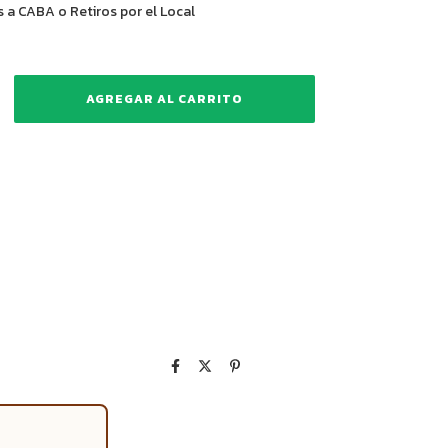
 a CABA o Retiros por el Local
nvío
CAMBIAR CP
CP:
CALCULAR