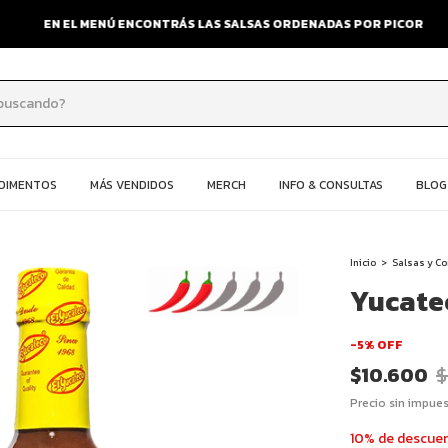
EN EL MENÚ ENCONTRÁS LAS SALSAS ORDENADAS POR PICOR
NDIMENTOS
MÁS VENDIDOS
MERCH
INFO & CONSULTAS
BLOG
Inicio
>
Salsas y C
Yucate
-
5
%
OFF
$10.600
$
Precio sin impue
10% de descue