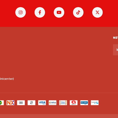
NE
Unicenter)