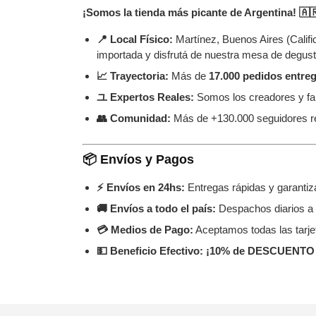
¡Somos la tienda más picante de Argentina! 🇦
📍 Local Físico:
Martínez, Buenos Aires (Calif
importada y disfrutá de nuestra mesa de degust
📈 Trayectoria:
Más de
17.000 pedidos entre
ユ Expertos Reales:
Somos los creadores y fab
👥 Comunidad:
Más de +130.000 seguidores re
📦 Envíos y Pagos
⚡ Envíos en 24hs:
Entregas rápidas y garant
🚚 Envíos a todo el país:
Despachos diarios a
💳 Medios de Pago:
Aceptamos todas las tarjet
💵 Beneficio Efectivo:
¡10% de DESCUENTO 