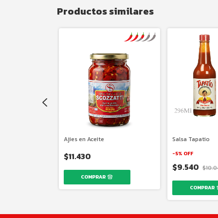
Productos similares
a
Ajies en Aceite
Salsa Tapatio
-
5
%
OFF
$11.430
$9.540
$10.
COMPRAR