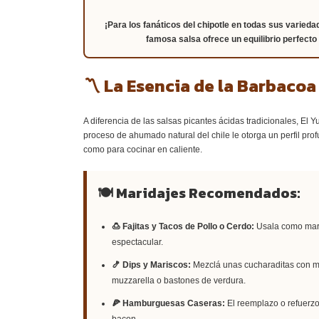
¡Para los fanáticos del chipotle en todas sus varied
famosa salsa ofrece un equilibrio perfecto
〽 La Esencia de la Barbaco
A diferencia de las salsas picantes ácidas tradicionales, El Yu
proceso de ahumado natural del chile le otorga un perfil prof
como para cocinar en caliente.
🍽 Maridajes Recomendados:
🍮 Fajitas y Tacos de Pollo o Cerdo:
Usala como mari
espectacular.
🍤 Dips y Mariscos:
Mezclá unas cucharaditas con ma
muzzarella o bastones de verdura.
🍕 Hamburguesas Caseras:
El reemplazo o refuerzo 
bacon.