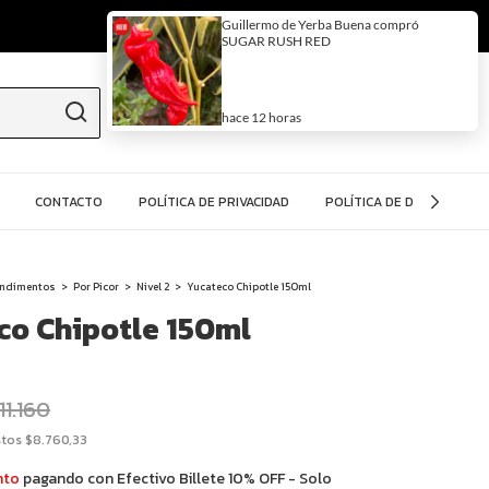
0
¡Hola!
Iniciá sesión
O podés registrarte
CONTACTO
POLÍTICA DE PRIVACIDAD
POLÍTICA DE DEVOLUCIÓN
ondimentos
>
Por Picor
>
Nivel 2
>
Yucateco Chipotle 150ml
co Chipotle 150ml
11.160
stos
$8.760,33
nto
pagando con Efectivo Billete 10% OFF - Solo