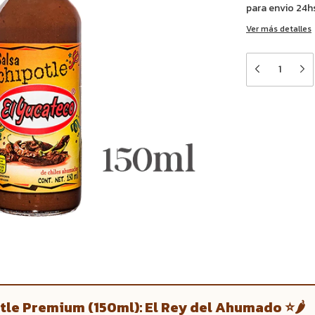
para envio 24hs
Ver más detalles
Medios de e
Entregas para el 
otle Premium (150ml): El Rey del Ahumado ⭐🌶