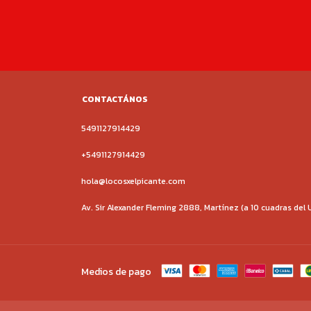
CONTACTÁNOS
5491127914429
+5491127914429‬
hola@locosxelpicante.com
Av. Sir Alexander Fleming 2888, Martínez (a 10 cuadras del 
Medios de pago