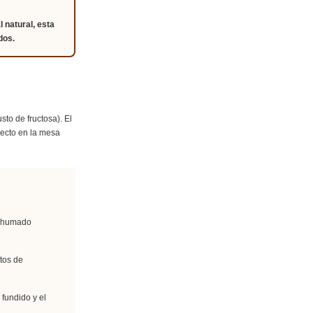
 natural, esta
dos.
sto de fructosa). El
irecto en la mesa
 ahumado
tos de
 fundido y el