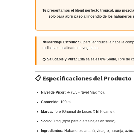
Te presentamos el blend perfecto tropical, una mezcla
solo para abrir paso al incendio de los
habaneros 
🍽 Maridaje Estrella:
Su perfil agridulce la hace la com
radical a un salteado de vegetales.
🍊 Saludable y Pura:
Esta salsa es
0% Sodio
, libre de 
📋 Especificaciones del Producto
Nivel de Picor:
🔥 (5/5 - Nivel Máximo).
Contenido:
100 ml.
Marca:
Toro (Original de Locos X El Picante).
Sodio:
0 mg (Apta para dietas bajas en sodio).
Ingredientes:
Habaneros, ananá, vinagre, naranja, azúca