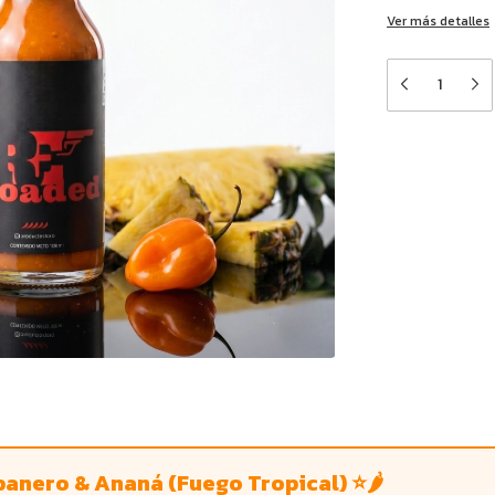
Ver más detalles
Medios de e
Entregas para el 
banero & Ananá (Fuego Tropical) ⭐🌶