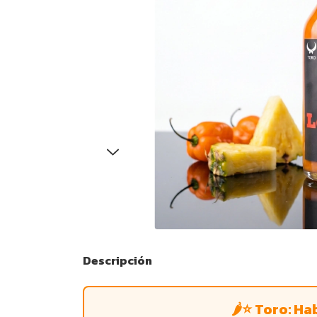
Descripción
🌶⭐ Toro: Ha