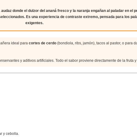
 audaz donde el dulzor del
ananá fresco y la naranja
engañan al paladar en el 
seleccionados
. Es una experiencia de contraste extremo, pensada para los pa
exigentes.
pañera ideal para
cortes de cerdo
(bondiola, ribs, jamón), tacos al pastor, o para d
conservantes y aditivos artificiales. Todo el sabor proviene directamente de la fruta y 
r y cebolla.