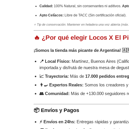
Calidad:
100% Natural, sin conservantes ni aditivos.
Apt
Apto Celíacos:
Libre de TACC (Sin certificación oficial).
⭐ Tip de conservación: Mantener en heladera una vez abierta (máx. 
🔥 ¿Por qué elegir Locos X El P
¡Somos la tienda más picante de Argentina! 🇦
📍 Local Físico:
Martínez, Buenos Aires (Calif
importada y disfrutá de nuestra mesa de degust
📈 Trayectoria:
Más de
17.000 pedidos entre
👨‍🍳 Expertos Reales:
Somos los creadores y f
👥 Comunidad:
Más de +130.000 seguidores re
📦 Envíos y Pagos
⚡ Envíos en 24hs:
Entregas rápidas y garant