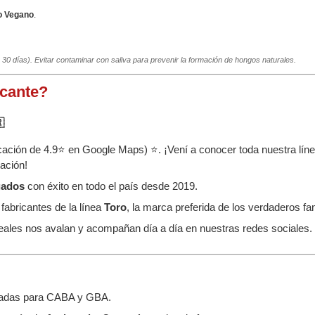
o Vegano
.
30 días). Evitar contaminar con saliva para prevenir la formación de hongos naturales.
icante?

icación de 4.9⭐ en Google Maps) ⭐. ¡Vení a conocer toda nuestra lí
ación!
gados
con éxito en todo el país desde 2019.
abricantes de la línea
Toro
, la marca preferida de los verdaderos fan
ales nos avalan y acompañan día a día en nuestras redes sociales.
izadas para CABA y GBA.