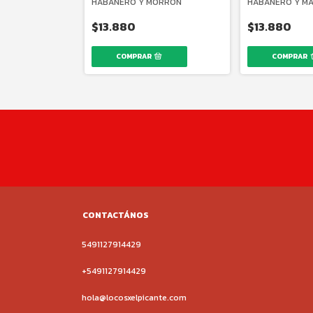
HABANERO Y MORRÓN
HABANERO Y M
$13.880
$13.880
CONTACTÁNOS
5491127914429
+5491127914429‬
hola@locosxelpicante.com