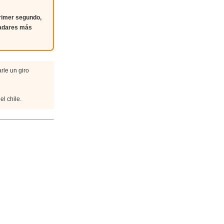
primer segundo,
ladares más
arle un giro
el chile.