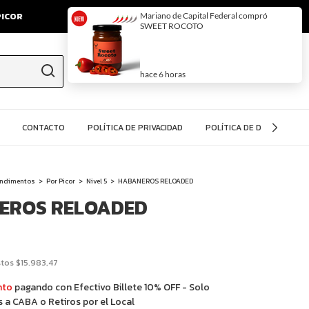
0
¡Hola!
Iniciá sesión
O podés registrarte
CONTACTO
POLÍTICA DE PRIVACIDAD
POLÍTICA DE DEVOLUCIÓN
ondimentos
>
Por Picor
>
Nivel 5
>
HABANEROS RELOADED
EROS RELOADED
stos
$15.983,47
nto
pagando con Efectivo Billete 10% OFF - Solo
 a CABA o Retiros por el Local