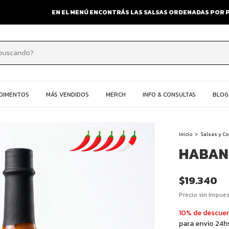
EN EL MENÚ ENCONTRÁS LAS SALSAS ORDENADAS POR PICOR
NDIMENTOS
MÁS VENDIDOS
MERCH
INFO & CONSULTAS
BLOG
Inicio
>
Salsas y C
HABAN
$19.340
Precio sin impue
10% de descue
para envio 24hs