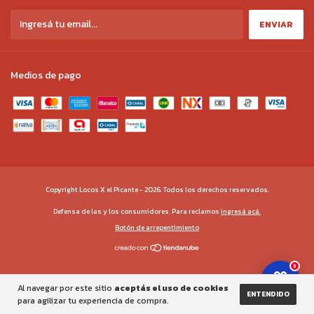
Medios de pago
Copyright Locos X el Picante - 2026. Todos los derechos reservados.
Defensa de las y los consumidores. Para reclamos
ingresá acá.
Botón de arrepentimiento
3
Al navegar por este sitio
aceptás el uso de cookies
ENTENDIDO
para agilizar tu experiencia de compra.
gtag('js', new Date()); gtag('config', 'G-4GQ7M3VTNZ');