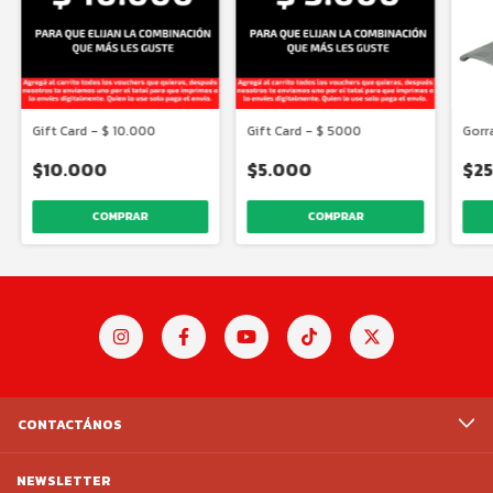
Gift Card - $ 10.000
Gift Card - $ 5000
Gorr
$10.000
$5.000
$25
CONTACTÁNOS
NEWSLETTER