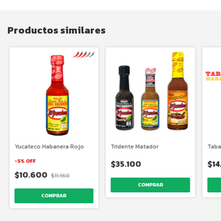
Productos similares
Yucateco Habanera Rojo
Tridente Matador
Taba
-
5
%
OFF
$35.100
$14
$10.600
$11.160