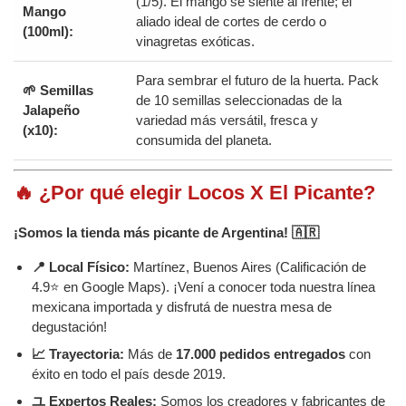
(1/5). El mango se siente al frente; el
Mango
aliado ideal de cortes de cerdo o
(100ml):
vinagretas exóticas.
Para sembrar el futuro de la huerta. Pack
🌱 Semillas
de 10 semillas seleccionadas de la
Jalapeño
variedad más versátil, fresca y
(x10):
consumida del planeta.
🔥 ¿Por qué elegir Locos X El Picante?
¡Somos la tienda más picante de Argentina! 🇦🇷
📍 Local Físico:
Martínez, Buenos Aires (Calificación de
4.9⭐ en Google Maps). ¡Vení a conocer toda nuestra línea
mexicana importada y disfrutá de nuestra mesa de
degustación!
📈 Trayectoria:
Más de
17.000 pedidos entregados
con
éxito en todo el país desde 2019.
ユ Expertos Reales:
Somos los creadores y fabricantes de