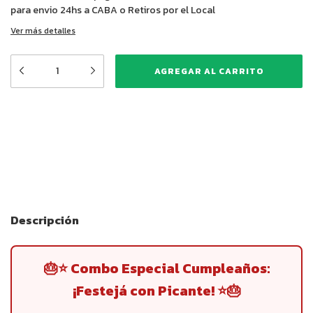
para envio 24hs a CABA o Retiros por el Local
Ver más detalles
Medios de envío
CAMBIAR CP
Entregas para el CP:
CALCULAR
Descripción
🎂⭐ Combo Especial Cumpleaños:
¡Festejá con Picante! ⭐🎂