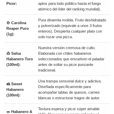
Picor:
aptos para todo público hasta el fuego
atómico del líder del ranking mundial).
Pura dinamita molida. Fruto deshidratado
🍲 Carolina
y pulverizado (equivale a unos 3 frutos
Reaper Puro
enteros). Despierta cualquier plato con
(1g):
solo rozar una pizca.
Nuestra versión cremosa de culto.
🍮 Salsa
Elaborada con chiles habaneros
Habanero Toro
seleccionados que envuelven el paladar
(100ml):
antes de soltar su picor punzante
tradicional.
Una trampa sensorial dulce y adictiva.
🧀 Sweet
Diseñada específicamente para
Habanero
acompañar tablas de quesos, carnes
(100ml):
blancas o estructurar tragos de autor.
Textura espesa y picor súper amable
🥗 Habanero &