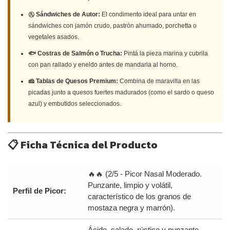
㊈ Sándwiches de Autor:
El condimento ideal para untar en
sándwiches con jamón crudo, pastrón ahumado, porchetta o
vegetales asados.
🐟 Costras de Salmón o Trucha:
Pintá la pieza marina y cubrila
con pan rallado y eneldo antes de mandarla al horno.
🧀 Tablas de Quesos Premium:
Combina de maravilla en las
picadas junto a quesos fuertes madurados (como el sardo o queso
azul) y embutidos seleccionados.
📋 Ficha Técnica del Producto
🔥🔥 (2/5 - Picor Nasal Moderado.
Punzante, limpio y volátil,
Perfil de Picor:
característico de los granos de
mostaza negra y marrón).
Ácido, salado, rústico y punzante.