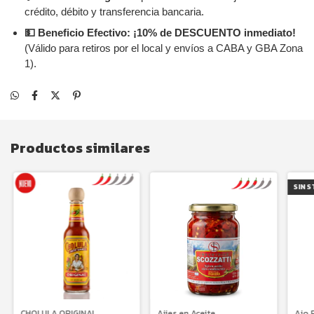
crédito, débito y transferencia bancaria.
💵 Beneficio Efectivo:
¡10% de DESCUENTO inmediato!
(Válido para retiros por el local y envíos a CABA y GBA Zona
1).
Productos similares
SIN 
CHOLULA ORIGINAL
Ajies en Aceite
Ajo 