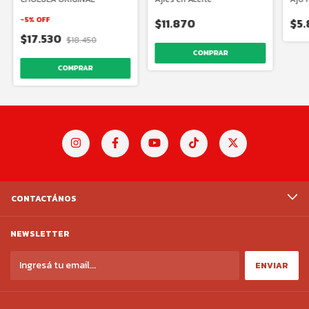
-
5
%
OFF
$11.870
$5
$17.530
$18.450
CONTACTÁNOS
NEWSLETTER