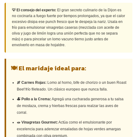
💡 El consejo del experto:
El gran secreto culinario de la Dijon es
no cocinarla a fuego fuerte por tiempos prolongados, ya que el calor
excesivo disipa ese punch fresco que te despeja la nariz. Usala en
frío para emulsionar vinagretas caseras (mezclada con aceite de
oliva y jugo de limón logra una unión perfecta que no se separa
más) o para pincelar un lomo vacuno tierno justo antes de
envolverlo en masa de hojaldre.
🍽 El maridaje ideal para:
🍖 Carnes Rojas:
Lomo al horno, bife de chorizo o un buen Roast
Beef frío fileteado. Un clásico europeo que nunca falla.
🍝 Pollo a la Crema:
Agregá una cucharada generosa a tu salsa
de mostaza, crema y hierbas frescas para realzar las aves de
corral.
🥗 Vinagretas Gourmet:
Actúa como el emulsionante por
excelencia para aderezar ensaladas de hojas verdes amargas
combinada con oliva premium.